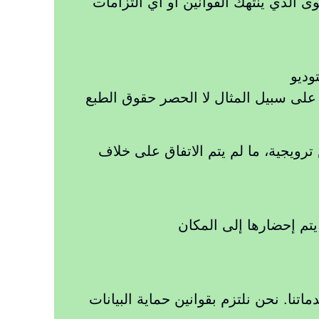
توى الذي ينتهك القوانين أو أي التزامات
 ذلك على سبيل المثال لا الحصر حقوق الطبع
ض ترويجية، ما لم يتم الاتفاق على خلاف
32 فقط لغرض تقديم وتحسين خدماتنا. نحن نلتزم بقوانين حماية البيانات