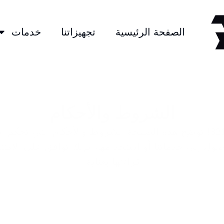
الصفحة الرئيسية
تجهيزاتنا
خدمات
الشروط والأحكام
مرحباً بكم في استوديو 321! توضح هذه الصفحة الشروط والأحكام التي
وصول إلى خدماتنا أو استخدامها، فإنك توافق على الامت
قراءتها بعناية.