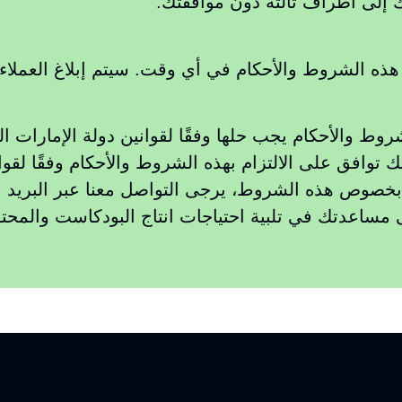
 إلى أطراف ثالثة دون موافقتك.
وط والأحكام يجب حلها وفقًا لقوانين دولة الإمارات الع
امك لخدمات استوديو 321، فإنك توافق على الالتزام بهذه الشروط والأحكام
ص هذه الشروط، يرجى التواصل معنا عبر البريد الإلكتروني ae