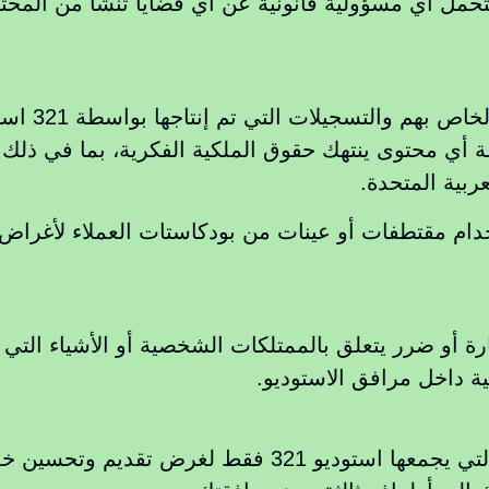
ط ولا يتحمل أي مسؤولية قانونية عن أي قضايا تنشأ من المح
هم والتسجيلات التي تم إنتاجها بواسطة 321 استوديو
لحق في إزالة أي محتوى ينتهك حقوق الملكية الفكرية، بما في
عربية المتحدة.
 في استخدام مقتطفات أو عينات من بودكاستات العملاء لأغرا
ية داخل مرافق الاستوديو.
سيتم استخدام المعلومات الشخصية التي يجمعها استوديو 1