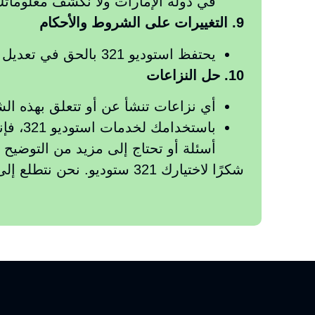
في دولة الإمارات ولا نكشف معلوماتك
9. التغييرات على الشروط والأحكام
يحتفظ استوديو 321 بالحق في تعديل هذه الشروط والأحكام في أي وقت. سيتم إبلاغ العملاء بأي تغييرات.
10. حل النزاعات
أي نزاعات تنشأ عن أو تتعلق بهذه الشر
باستخد
أسئلة أو تحتاج إلى مزيد من التوضيح بخصو
شكرًا لاختيارك 321 ستوديو. نحن نتطلع إلى مساعدتك في تلبية احتياجات انتاج البودكاست والمحتوى الخاصة بك!